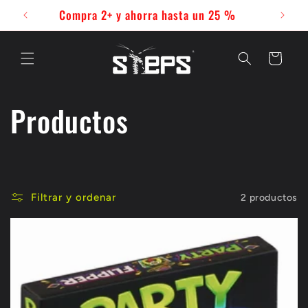
Ir
Compra 2+ y ahorra hasta un 25 %
directamente
al contenido
Carrito
C
Productos
o
l
Filtrar y ordenar
2 productos
e
c
c