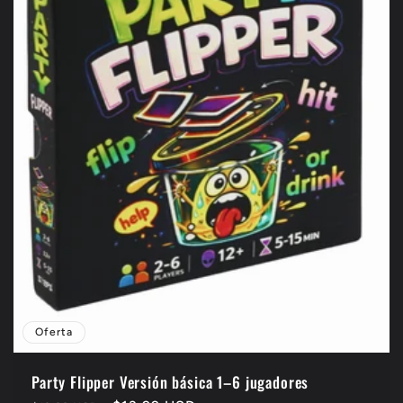
i
ó
n
:
Oferta
Party Flipper Versión básica 1–6 jugadores