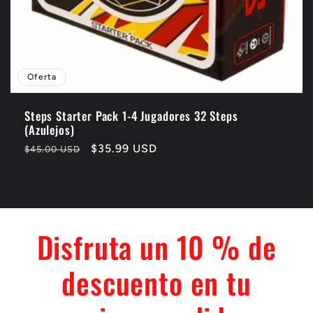
Oferta
Steps Starter Pack 1-4 Jugadores 32 Steps
(Azulejos)
Precio
Precio
$35.99 USD
$45.00 USD
habitual
de
oferta
Disfruta un 10 % de
descuento en tu